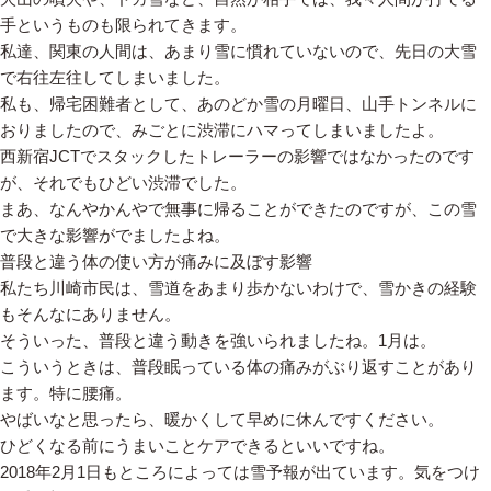
手というものも限られてきます。
私達、関東の人間は、あまり雪に慣れていないので、先日の大雪
で右往左往してしまいました。
私も、帰宅困難者として、あのどか雪の月曜日、山手トンネルに
おりましたので、みごとに渋滞にハマってしまいましたよ。
西新宿JCTでスタックしたトレーラーの影響ではなかったのです
が、それでもひどい渋滞でした。
まあ、なんやかんやで無事に帰ることができたのですが、この雪
で大きな影響がでましたよね。
普段と違う体の使い方が痛みに及ぼす影響
私たち川崎市民は、雪道をあまり歩かないわけで、雪かきの経験
もそんなにありません。
そういった、普段と違う動きを強いられましたね。1月は。
こういうときは、普段眠っている体の痛みがぶり返すことがあり
ます。特に腰痛。
やばいなと思ったら、暖かくして早めに休んですください。
ひどくなる前にうまいことケアできるといいですね。
2018年2月1日もところによっては雪予報が出ています。気をつけ