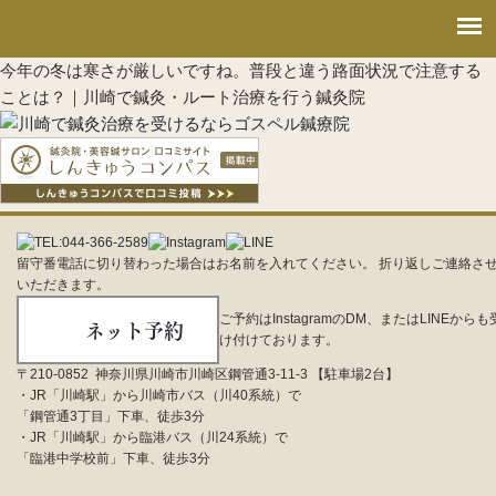
今年の冬は寒さが厳しいですね。普段と違う路面状況で注意する
ことは？｜川崎で鍼灸・ルート治療を行う鍼灸院
留守番電話に切り替わった場合はお名前を入れてください。 折り返しご連絡さ
いただきます。
ご予約はInstagramのDM、またはLINEからも
ネット予約
け付けております。
〒210-0852 神奈川県川崎市川崎区鋼管通3-11-3 【駐車場2台】
・JR「川崎駅」から川崎市バス（川40系統）で
「鋼管通3丁目」下車、徒歩3分
・JR「川崎駅」から臨港バス（川24系統）で
「臨港中学校前」下車、徒歩3分