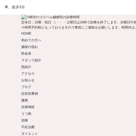
車、徒歩3分
定休日：日曜・祝日 △・・・土曜日は16時で診療を終了します。水曜日午
※時間予約制となっておりますので事前にご連絡をお願いします。時間外は
HOME
初めての方へ
施術の流れ
料金表
スタッフ紹介
院紹介
アクセス
お知らせ
ブログ
症状別事例
腰痛
自律神経
うつ病
頭痛
不妊治療
ダイエット