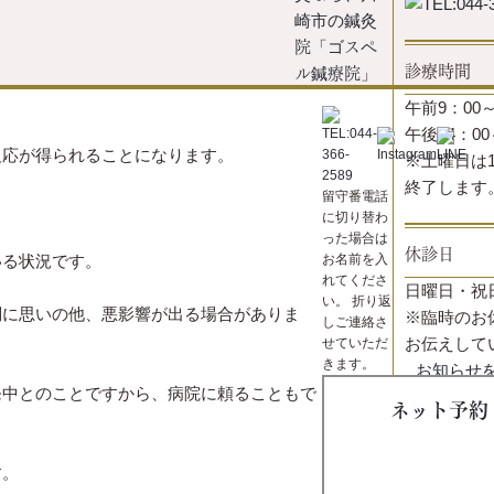
。
診療時間
午前9：00～
午後14：00
反応が得られることになります。
※土曜日は
終了します
留守番電話
に切り替わ
った場合は
休診日
いる状況です。
お名前を入
れてくださ
日曜日・祝
い。 折り返
調に思いの他、悪影響が出る場合がありま
※臨時のお
しご連絡さ
お伝えして
せていただ
きます。
お知らせ
発中とのことですから、病院に頼ることもで
ネット予約
アクセス
す。
〒210-0852