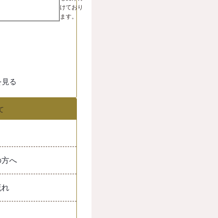
崎市川崎区鋼管通
けており
ます。
を見る
て
の方へ
流れ