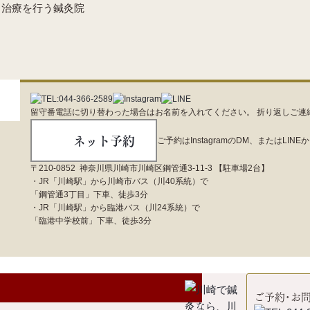
ト治療を行う鍼灸院
留守番電話に切り替わった場合はお名前を入れてください。 折り返しご連
ネット予約
ご予約はInstagramのDM、またはLI
ロ
〒210-0852 神奈川県川崎市川崎区鋼管通3-11-3 【駐車場2台】
・JR「川崎駅」から川崎市バス（川40系統）で
「鋼管通3丁目」下車、徒歩3分
・JR「川崎駅」から臨港バス（川24系統）で
「臨港中学校前」下車、徒歩3分
ご予約･お