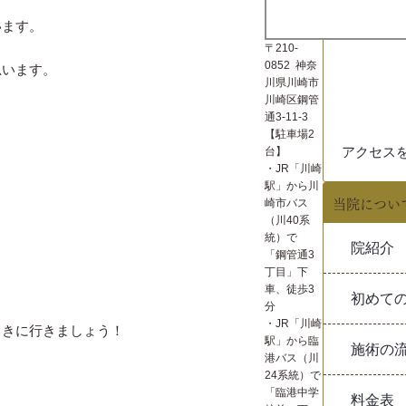
神奈川県川
います。
3-11-3
〒210-
0852 神奈
思います。
川県川崎市
川崎区鋼管
通3-11-3
【駐車場2
アクセス
台】
・JR「川崎
駅」から川
当院につい
崎市バス
（川40系
統）で
院紹介
「鋼管通3
丁目」下
車、徒歩3
初めて
分
・JR「川崎
向きに行きましょう！
駅」から臨
施術の
港バス（川
24系統）で
「臨港中学
料金表