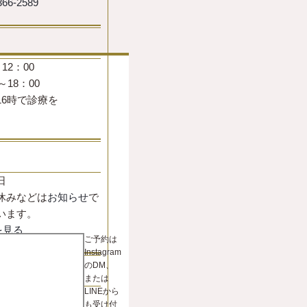
12：00
～18：00
16時で診療を
。
日
休みなどは
お知らせ
で
います。
を見る
ご予約は
Instagram
のDM、
または
LINEから
も受け付